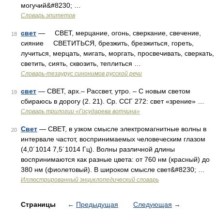
могучий&#8230; …
Словарь эпитетов
свет
— СВЕТ, мерцание, огонь, сверкание, свечение,
18
сияние СВЕТИТЬСЯ, брезжить, брезжиться, гореть,
лучиться, мерцать, мигать, моргать, просвечивать, сверкать,
светить, сиять, сквозить, теплиться …
Словарь-тезаурус синонимов русской речи
свет
— СВЕТ, арх.– Рассвет, утро. – С новым светом
19
сбираюсь в дорогу (2. 21). Ср. ССГ 272: свет «зрение» …
Словарь трилогии «Государева вотчина»
Свет
— СВЕТ, в узком смысле электромагнитные волны в
20
интервале частот, воспринимаемых человеческим глазом
(4,0´1014 7,5´1014 Гц). Волны различной длины
воспринимаются как разные цвета: от 760 нм (красный) до
380 нм (фиолетовый). В широком смысле свет&#8230; …
Иллюстрированный энциклопедический словарь
Страницы
←
Предыдущая
Следующая
→