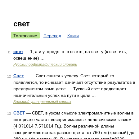
свет
Толкование
Перевод
Книги
свет
— 1, а и у, предл. п. в св ете, на свет у (к свет ить,
11
освещ ение) …
Русский орфографический словарь
Свет
— Свет снится к успеху. Свет, который то
12
появляется, то исчезает, означает отсутствие результатов в
предпринятом вами деле. Тусклый свет предвещает
незначительный успех на пути к цели …
Большой универсальный сонник
СВЕТ
— СВЕТ, в узком смысле электромагнитные волны в
13
интервале частот, воспринимаемых человеческим глазом
(4,0?1014 7,5?1014 Гц). Волны различной длины
воспринимаются как разные цвета: от 760 нм (красный) до