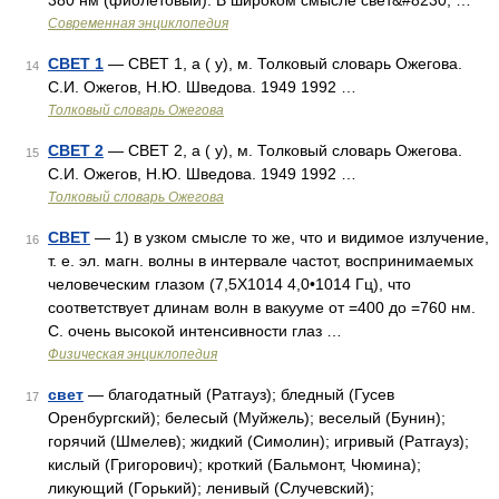
380 нм (фиолетовый). В широком смысле свет&#8230; …
Современная энциклопедия
СВЕТ 1
— СВЕТ 1, а ( у), м. Толковый словарь Ожегова.
14
С.И. Ожегов, Н.Ю. Шведова. 1949 1992 …
Толковый словарь Ожегова
СВЕТ 2
— СВЕТ 2, а ( у), м. Толковый словарь Ожегова.
15
С.И. Ожегов, Н.Ю. Шведова. 1949 1992 …
Толковый словарь Ожегова
СВЕТ
— 1) в узком смысле то же, что и видимое излучение,
16
т. е. эл. магн. волны в интервале частот, воспринимаемых
человеческим глазом (7,5X1014 4,0•1014 Гц), что
соответствует длинам волн в вакууме от =400 до =760 нм.
С. очень высокой интенсивности глаз …
Физическая энциклопедия
свет
— благодатный (Ратгауз); бледный (Гусев
17
Оренбургский); белесый (Муйжель); веселый (Бунин);
горячий (Шмелев); жидкий (Симолин); игривый (Ратгауз);
кислый (Григорович); кроткий (Бальмонт, Чюмина);
ликующий (Горький); ленивый (Случевский);